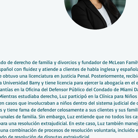
do de derecho de familia y divorcios y fundador de McLean Famil
pañol con fluidez y atiende a clientes de habla inglesa y española
 obtuvo una licenciatura en Justicia Penal. Posteriormente, recibió
 Universidad Barry y tiene licencia para ejercer la abogacía en el 
antías en la Oficina del Defensor Público del Condado de Miami 
ientras estudiaba derecho, Luz participó en la Clínica para Niños
n casos que involucraban a niños dentro del sistema judicial de 
es y tiene fama de defender celosamente a sus clientes y sus fami
ibunales de familia. Sin embargo, Luz entiende que no todos los c
ra una resolución extrajudicial. En este caso, Luz también mane
 una combinación de procesos de resolución voluntaria, incluido e
do de resolución de disputas extrajudicial.